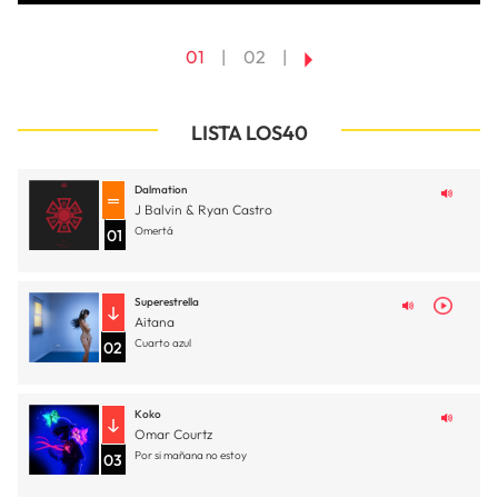
01
02
LISTA LOS40
Dalmation
J Balvin & Ryan Castro
Omertá
01
Superestrella
Aitana
Cuarto azul
02
Koko
Omar Courtz
Por si mañana no estoy
03