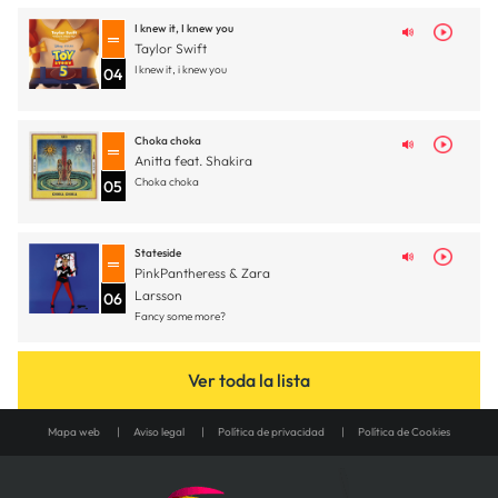
I knew it, I knew you
Taylor Swift
I knew it, i knew you
04
Choka choka
Anitta feat. Shakira
Choka choka
05
Stateside
PinkPantheress & Zara
Larsson
06
Fancy some more?
Ver toda la lista
Mapa web
Aviso legal
Política de privacidad
Política de Cookies