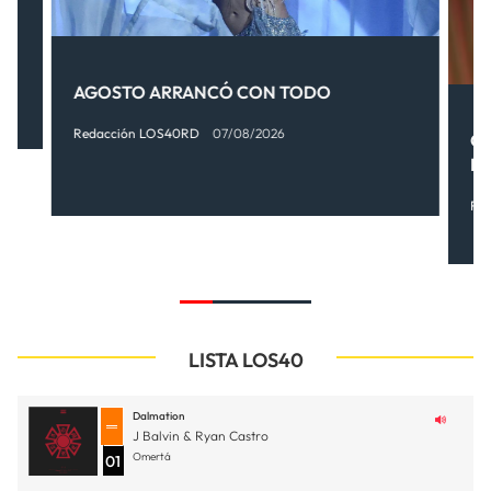
AGOSTO ARRANCÓ CON TODO
Redacción LOS40RD
07/08/2026
OT
FI
Re
LISTA LOS40
Dalmation
J Balvin & Ryan Castro
Omertá
01