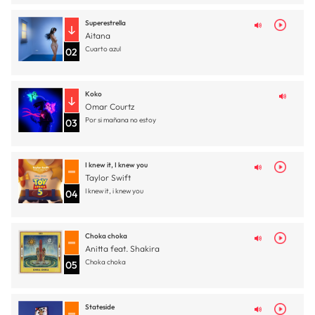
Superestrella
Aitana
Cuarto azul
02
Koko
Omar Courtz
Por si mañana no estoy
03
I knew it, I knew you
Taylor Swift
I knew it, i knew you
04
Choka choka
Anitta feat. Shakira
Choka choka
05
Stateside