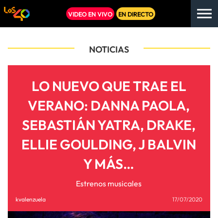
VIDEO EN VIVO
EN DIRECTO
NOTICIAS
LO NUEVO QUE TRAE EL
VERANO: DANNA PAOLA,
SEBASTIÁN YATRA, DRAKE,
ELLIE GOULDING, J BALVIN
Y MÁS…
Estrenos musicales
kvalenzuela
17/07/2020