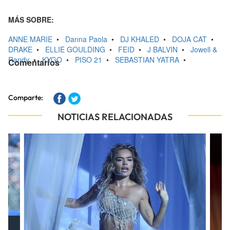
MÁS SOBRE:
ANNE MARIE
•
Danna Paola
•
DJ KHALED
•
DOJA CAT
•
DRAKE
•
ELLIE GOULDING
•
FEID
•
J BALVIN
•
Jowell &
Randy
•
KYGO
•
PISO 21
•
SEBASTIAN YATRA
•
Comentarios
Comparte:
NOTICIAS RELACIONADAS