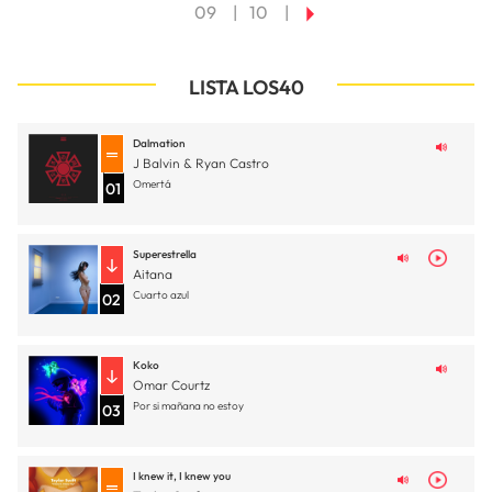
09
10
LISTA LOS40
Dalmation
J Balvin & Ryan Castro
Omertá
01
Superestrella
Aitana
Cuarto azul
02
Koko
Omar Courtz
Por si mañana no estoy
03
I knew it, I knew you