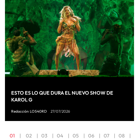
ESTO ES LO QUE DURA EL NUEVO SHOW DE
KAROL G
Redacción LOS40RD
27/07/2026
01
02
03
04
05
06
07
08