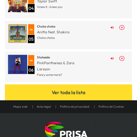
Taylor Swift
I knew it, i knew you
04
Choka choka
Anitta feat. Shakira
Choka choka
05
Stateside
PinkPantheress & Zara
Larsson
06
Fancy some more?
Ver toda la lista
Mapa web
Aviso legal
Política de privacidad
Política de Cookies