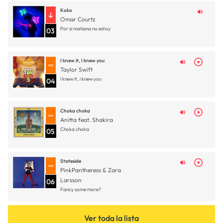
Koko
Omar Courtz
Por si mañana no estoy
03
I knew it, I knew you
Taylor Swift
I knew it, i knew you
04
Choka choka
Anitta feat. Shakira
Choka choka
05
Stateside
PinkPantheress & Zara
Larsson
06
Fancy some more?
Ver toda la lista