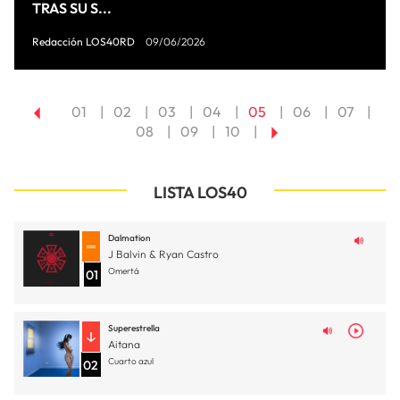
TRAS SU S...
Redacción LOS40RD
09/06/2026
01
02
03
04
05
06
07
08
09
10
LISTA LOS40
Dalmation
J Balvin & Ryan Castro
Omertá
01
Superestrella
Aitana
Cuarto azul
02