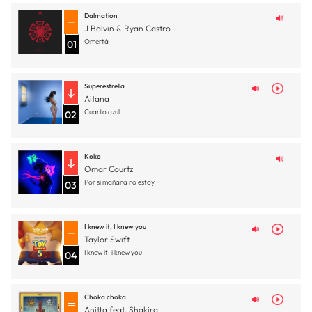
Dalmation
J Balvin & Ryan Castro
Omertá
01
Superestrella
Aitana
Cuarto azul
02
Koko
Omar Courtz
Por si mañana no estoy
03
I knew it, I knew you
Taylor Swift
I knew it, i knew you
04
Choka choka
Anitta feat. Shakira