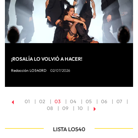
¡ROSALÍA LO VOLVIÓ A HACER!
Redacción LOS40RD
02/07/2026
01
02
03
04
05
06
07
08
09
10
LISTA LOS40