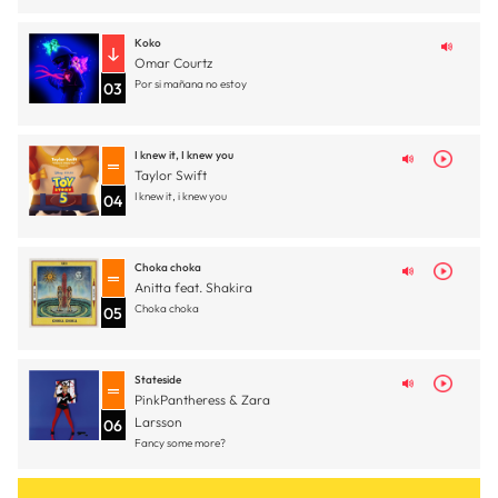
Koko
Omar Courtz
Por si mañana no estoy
03
I knew it, I knew you
Taylor Swift
I knew it, i knew you
04
Choka choka
Anitta feat. Shakira
Choka choka
05
Stateside
PinkPantheress & Zara
Larsson
06
Fancy some more?