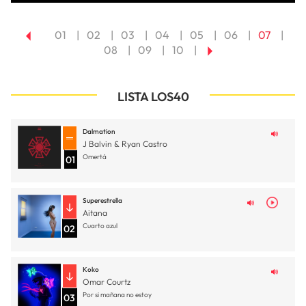
01
02
03
04
05
06
07
08
09
10
LISTA LOS40
Dalmation
J Balvin & Ryan Castro
Omertá
01
Superestrella
Aitana
Cuarto azul
02
Koko
Omar Courtz
Por si mañana no estoy
03