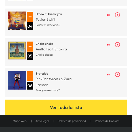
I knew it, I knew you
Taylor Swift
I knew it, i knew you
04
Choka choka
Anitta feat. Shakira
Choka choka
05
Stateside
PinkPantheress & Zara
Larsson
06
Fancy some more?
Ver toda la lista
Mapa web
Aviso legal
Política de privacidad
Política de Cookies