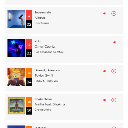
Superestrella
Aitana
Cuarto azul
02
Koko
Omar Courtz
Por si mañana no estoy
03
I knew it, I knew you
Taylor Swift
I knew it, i knew you
04
Choka choka
Anitta feat. Shakira
Choka choka
05
Stateside