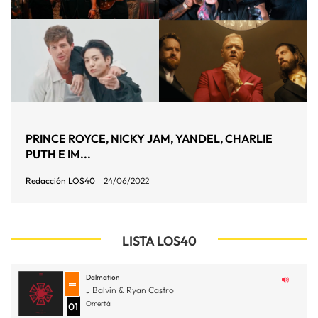
PRINCE ROYCE, NICKY JAM, YANDEL, CHARLIE
PUTH E IM...
Redacción LOS40
24/06/2022
LISTA LOS40
Dalmation
J Balvin & Ryan Castro
Omertá
01