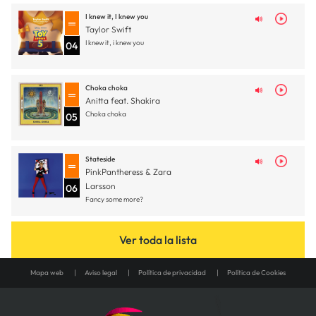
I knew it, I knew you
Taylor Swift
I knew it, i knew you
04
Choka choka
Anitta feat. Shakira
Choka choka
05
Stateside
PinkPantheress & Zara
Larsson
06
Fancy some more?
Ver toda la lista
Mapa web
Aviso legal
Política de privacidad
Política de Cookies