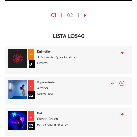
01
02
LISTA LOS40
Dalmation
J Balvin & Ryan Castro
Omertá
01
Superestrella
Aitana
Cuarto azul
02
Koko
Omar Courtz
Por si mañana no estoy
03