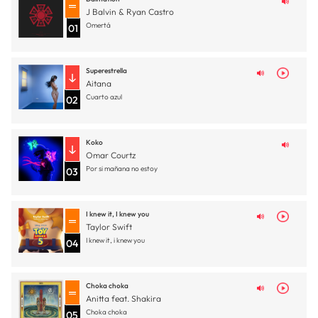
J Balvin & Ryan Castro
Omertá
01
Superestrella
Aitana
Cuarto azul
02
Koko
Omar Courtz
Por si mañana no estoy
03
I knew it, I knew you
Taylor Swift
I knew it, i knew you
04
Choka choka
Anitta feat. Shakira
Choka choka
05