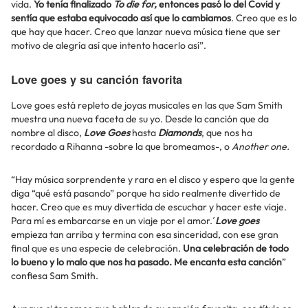
vida.
Yo tenía finalizado
To die for,
entonces pasó lo del Covid y
sentía que estaba equivocado así que lo cambiamos
. Creo que es lo
que hay que hacer. Creo que lanzar nueva música tiene que ser
motivo de alegría así que intento hacerlo así”.
Love goes y su canción favorita
Love goes está repleto de joyas musicales en las que Sam Smith
muestra una nueva faceta de su yo. Desde la canción que da
nombre al disco,
Love Goes
hasta
Diamonds
, que nos ha
recordado a Rihanna -sobre la que bromeamos-, o
Another one.
“Hay música sorprendente y rara en el disco y espero que la gente
diga “qué está pasando” porque ha sido realmente divertido de
hacer. Creo que es muy divertida de escuchar y hacer este viaje.
Para mí es embarcarse en un viaje por el amor.´
Love goes
empieza tan arriba y termina con esa sinceridad, con ese gran
final que es una especie de celebración.
Una celebración de todo
lo bueno y lo malo que nos ha pasado. Me encanta esta canción
”
confiesa Sam Smith.