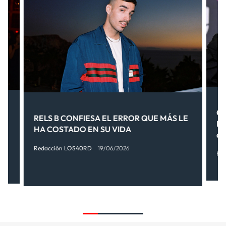
Ca
 y
RELS B CONFIESA EL ERROR QUE MÁS LE
Ev
ue
HA COSTADO EN SU VIDA
qu
a
Redacción LOS40RD
19/06/2026
Re