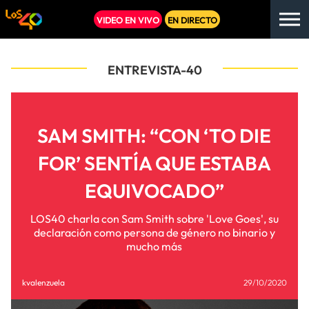
VIDEO EN VIVO
EN DIRECTO
ENTREVISTA-40
SAM SMITH: “CON ‘TO DIE
FOR’ SENTÍA QUE ESTABA
EQUIVOCADO”
LOS40 charla con Sam Smith sobre 'Love Goes', su
declaración como persona de género no binario y
mucho más
kvalenzuela
29/10/2020