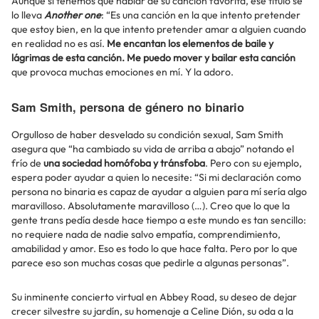
Aunque si tenemos que hablar de su canción favorita, ese título se
lo lleva
Another one
: “Es una canción en la que intento pretender
que estoy bien, en la que intento pretender amar a alguien cuando
en realidad no es así.
Me encantan los elementos de baile y
lágrimas de esta canción. Me puedo mover y bailar esta canción
que provoca muchas emociones en mí. Y la adoro.
Sam Smith, persona de género no binario
Orgulloso de haber desvelado su condición sexual, Sam Smith
asegura que “ha cambiado su vida de arriba a abajo” notando el
frío de
una sociedad homófoba y tránsfoba
. Pero con su ejemplo,
espera poder ayudar a quien lo necesite: “Si mi declaración como
persona no binaria es capaz de ayudar a alguien para mí sería algo
maravilloso. Absolutamente maravilloso (…). Creo que lo que la
gente trans pedía desde hace tiempo a este mundo es tan sencillo:
no requiere nada de nadie salvo empatía, comprendimiento,
amabilidad y amor. Eso es todo lo que hace falta. Pero por lo que
parece eso son muchas cosas que pedirle a algunas personas”.
Su inminente concierto virtual en Abbey Road, su deseo de dejar
crecer silvestre su jardín, su homenaje a Celine Dión, su oda a la