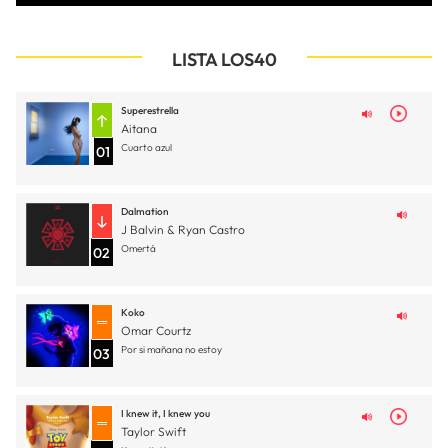
LISTA LOS40
Superestrella
Aitana
Cuarto azul
01
Dalmation
J Balvin & Ryan Castro
Omertá
02
Koko
Omar Courtz
Por si mañana no estoy
03
I knew it, I knew you
Taylor Swift