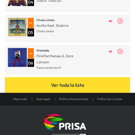
I knew it, i knew you
04
Choka choka
Anitta feat. Shakira
Choka choka
05
Stateside
PinkPantheress & Zara
Larsson
06
Fancy some more?
Ver toda la lista
Mapa web
Aviso legal
Política de privacidad
Política de Cookies