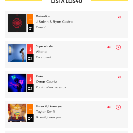
LISTA LOS40
Dalmation
J Balvin & Ryan Castro
Omertá
01
Superestrella
Aitana
Cuarto azul
02
Koko
Omar Courtz
Por si mañana no estoy
03
I knew it, I knew you
Taylor Swift
I knew it, i knew you
04