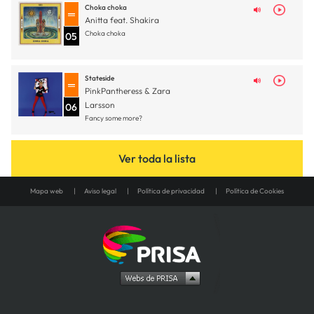
Choka choka
Anitta feat. Shakira
Choka choka
05
Stateside
PinkPantheress & Zara
Larsson
06
Fancy some more?
Ver toda la lista
Mapa web
Aviso legal
Política de privacidad
Política de Cookies