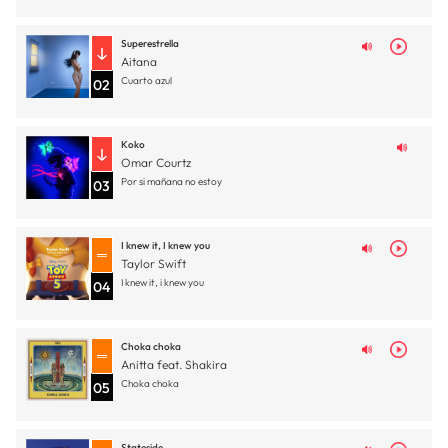
Superestrella
Aitana
Cuarto azul
02
Koko
Omar Courtz
Por si mañana no estoy
03
I knew it, I knew you
Taylor Swift
I knew it, i knew you
04
Choka choka
Anitta feat. Shakira
Choka choka
05
Stateside