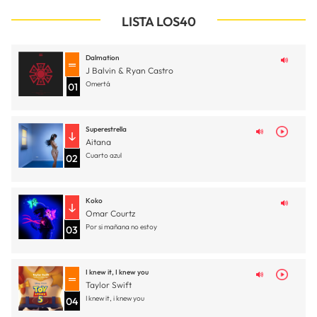
LISTA LOS40
Dalmation
J Balvin & Ryan Castro
Omertá
01
Superestrella
Aitana
Cuarto azul
02
Koko
Omar Courtz
Por si mañana no estoy
03
I knew it, I knew you
Taylor Swift
I knew it, i knew you
04