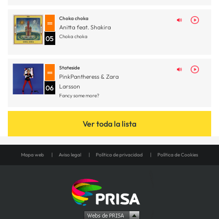
Choka choka
Anitta feat. Shakira
Choka choka
05
Stateside
PinkPantheress & Zara
Larsson
06
Fancy some more?
Ver toda la lista
Mapa web
Aviso legal
Política de privacidad
Política de Cookies