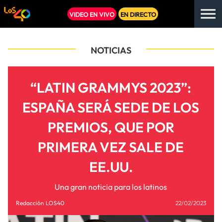
VIDEO EN VIVO
EN DIRECTO
NOTICIAS
“LATIN GRAMMYS 2023”:
ESPAÑA SERÁ SEDE DE LOS
PREMIOS, QUE POR
PRIMERA VEZ SALE DE
EE.UU.
Una gran noticia para los latinos
Redacción LOS40
22/02/2023