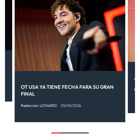
.
AI
OT USA YA TIENE FECHA PARA SU GRAN
Re
FINAL
Redacción LOS40RD
05/08/2026