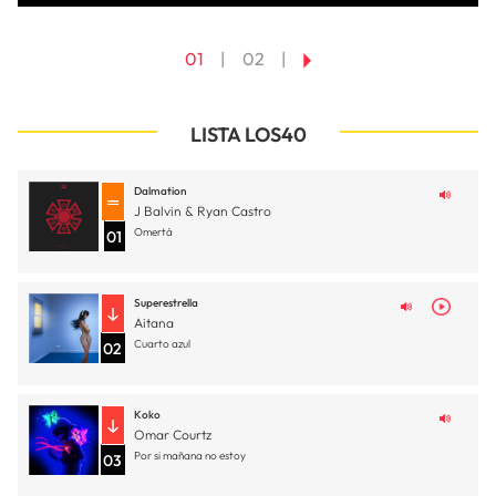
01
02
LISTA LOS40
Dalmation
J Balvin & Ryan Castro
Omertá
01
Superestrella
Aitana
Cuarto azul
02
Koko
Omar Courtz
Por si mañana no estoy
03