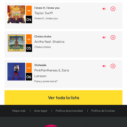
I knew it, I knew you
Taylor Swift
I knew it, i knew you
04
Choka choka
Anitta feat. Shakira
Choka choka
05
Stateside
PinkPantheress & Zara
Larsson
06
Fancy some more?
Ver toda la lista
Mapa web
Aviso legal
Política de privacidad
Política de Cookies