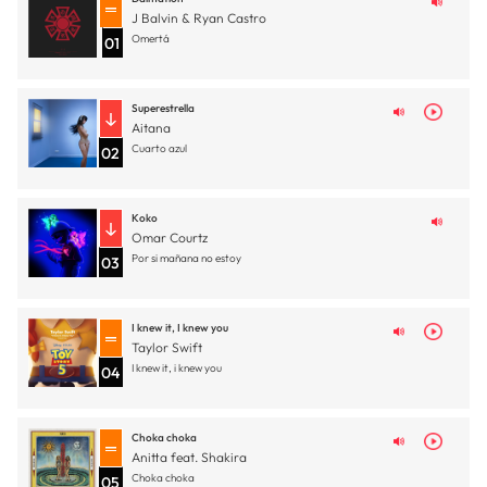
J Balvin & Ryan Castro
Omertá
01
Superestrella
Aitana
Cuarto azul
02
Koko
Omar Courtz
Por si mañana no estoy
03
I knew it, I knew you
Taylor Swift
I knew it, i knew you
04
Choka choka
Anitta feat. Shakira
Choka choka
05