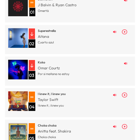
J Balvin & Ryan Castro
Omertá
01
Superestrella
Aitana
Cuarto azul
02
Koko
Omar Courtz
Por si mañana no estoy
03
I knew it, I knew you
Taylor Swift
I knew it, i knew you
04
Choka choka
Anitta feat. Shakira
Choka choka
05