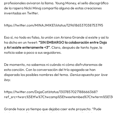
profesionales avivaron la llama. Young Money, el sello discográfico
de la rapera Nicki Minaj compartía alguna de estas creaciones
inventadas en Twitter.
https://twitter.com/MINAJMIKE1/status/1296186537038753795
Eso sí, no todo es falso, la unión con Ariana Grande
sí existe y así lo
ha dicho en un tweet:
“SIN EMBARGO la colaboración entre Doja
y Ari existe enteramente <3”
. Claro, después de tanto
hype
, la
noticia sabe a poco a sus seguidores.
De momento, no sabemos ni cuándo ni cómo disfrutaremos de
esta canción. Con la conversación del trío apagada se han
disparado los posibles nombres del tema.
Genius
apuesta por
love
boy
.
https://twitter.com/DojaCat/status/1307857027188666368?
ref_src=twsrc%5Etfw%7Ctwcamp%5Etweetembed%7Ctwterm%5E130
Grande hace ya tiempo que dejaba caer este proyecto: “Pude