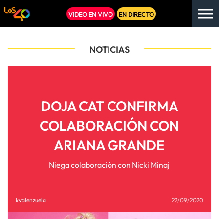
VIDEO EN VIVO
EN DIRECTO
NOTICIAS
DOJA CAT CONFIRMA
COLABORACIÓN CON
ARIANA GRANDE
Niega colaboración con Nicki Minaj
kvalenzuela
22/09/2020