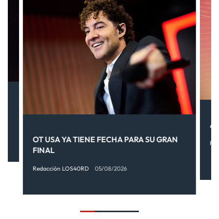
.
AI
OT USA YA TIENE FECHA PARA SU GRAN
Re
FINAL
Redacción LOS40RD
05/08/2026