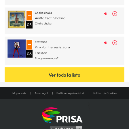
Choka choka
Anitta feat. Shakira
Choka choka
05
Stateside
PinkPantheress & Zara
Larsson
06
Fancy some more?
Ver toda la lista
Mapa web
Aviso legal
Política de privacidad
Política de Cookies