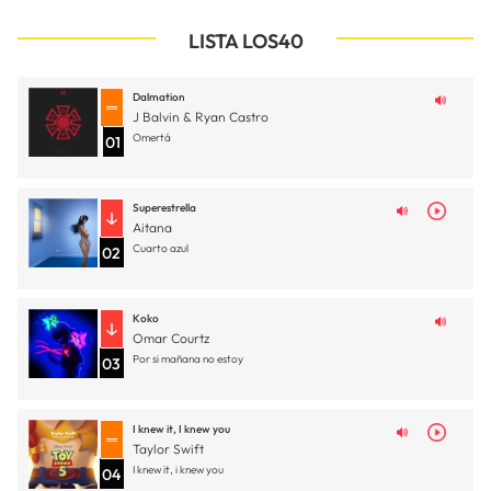
LISTA LOS40
Dalmation
J Balvin & Ryan Castro
Omertá
01
Superestrella
Aitana
Cuarto azul
02
Koko
Omar Courtz
Por si mañana no estoy
03
I knew it, I knew you
Taylor Swift
I knew it, i knew you
04