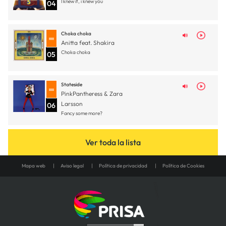
I knew it, i knew you
04
Choka choka
Anitta feat. Shakira
Choka choka
05
Stateside
PinkPantheress & Zara
Larsson
06
Fancy some more?
Ver toda la lista
Mapa web
Aviso legal
Política de privacidad
Política de Cookies