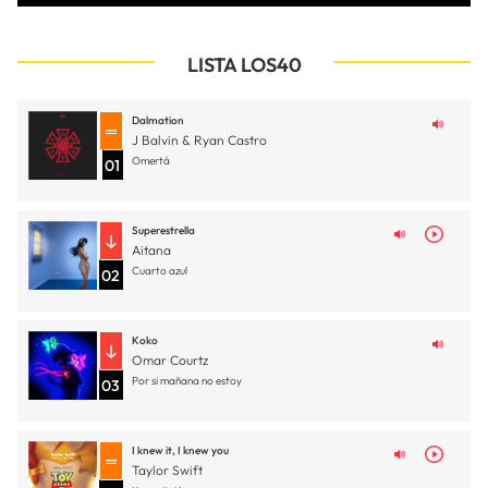
LISTA LOS40
Dalmation
J Balvin & Ryan Castro
Omertá
01
Superestrella
Aitana
Cuarto azul
02
Koko
Omar Courtz
Por si mañana no estoy
03
I knew it, I knew you
Taylor Swift