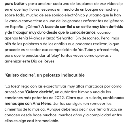
para bailar
y para analizar cada uno de los planos de ese videoclip
en el que hay flores, escenas en medio de un bosque de noche y,
sobre todo, mucho de ese sonido electrónico y urbano que le han
llevado a convertirse en uno de los grandes referentes del género
en España. ¿Cómo?
A base de ser fiel a un estilo muy bien definido
y de trabajar muy duro desde que le conociéramos
, cuando
apenas tenía 14 años y lanzó ‘Señorita’. Sin descanso. Pero, más
allá de las palabras o de los análisis que podamos realizar, lo que
procede es rescatar esa composición de YouTube y ofrecértela,
para que le puedas dar al ‘play’ tantas veces como quieras y
amenizar este Día de Reyes.
‘Quiero decirte’, un pelotazo indiscutible
‘La Idea’ llega con las expectativas muy altas marcadas por cómo
arrasó con
‘Quiero decirte’
, un auténtico himno y una de las
canciones más potentes de 2022. Claro que, a su lado,
contó nada
menos que con Ana Mena
. Juntos consiguieron remover los
cimientos de la música. Aunque debemos decir que tenía truco: se
conocen desde hace muchos, muchos años y la complicidad entre
ellos es algo casi irremediable.