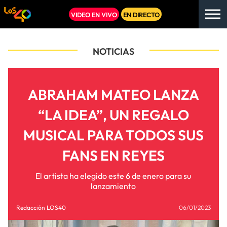
VIDEO EN VIVO
EN DIRECTO
NOTICIAS
ABRAHAM MATEO LANZA
“LA IDEA”, UN REGALO
MUSICAL PARA TODOS SUS
FANS EN REYES
El artista ha elegido este 6 de enero para su
lanzamiento
Redacción LOS40
06/01/2023