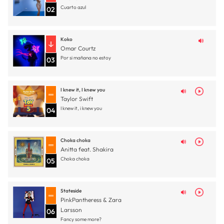
Cuarto azul
02
Koko
Omar Courtz
Por si mañana no estoy
03
I knew it, I knew you
Taylor Swift
I knew it, i knew you
04
Choka choka
Anitta feat. Shakira
Choka choka
05
Stateside
PinkPantheress & Zara
Larsson
06
Fancy some more?