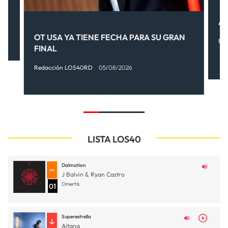
.
AI
OT USA YA TIENE FECHA PARA SU GRAN
Re
FINAL
Redacción LOS40RD
05/08/2026
LISTA LOS40
Dalmation
J Balvin & Ryan Castro
Omertá
01
Superestrella
Aitana