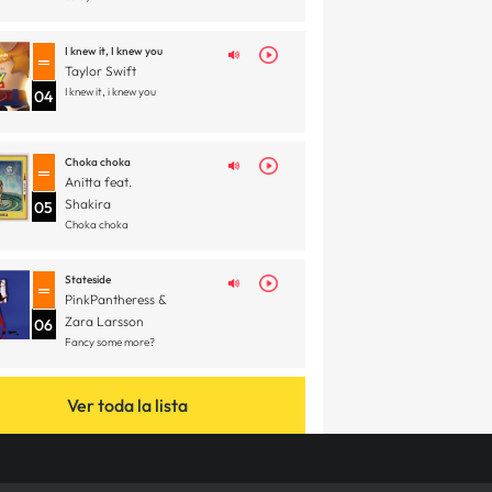
I knew it, I knew you
Taylor Swift
I knew it, i knew you
04
Choka choka
Anitta feat.
Shakira
05
Choka choka
Stateside
PinkPantheress &
Zara Larsson
06
Fancy some more?
Ver toda la lista