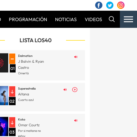
0
PROGRAMACIÓN
NOTICIAS
VIDEOS
LISTA LOS40
Dalmation
J Balvin & Ryan
Castro
01
Omertá
Superestrella
Aitana
Cuarto azul
02
Koko
Omar Courtz
Por si mañana no
03
estoy