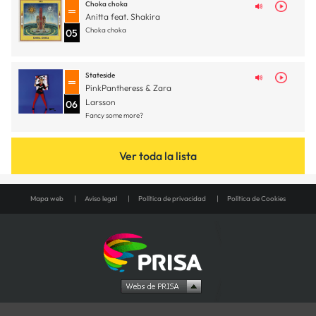
Choka choka
Anitta feat. Shakira
Choka choka
05
Stateside
PinkPantheress & Zara
Larsson
06
Fancy some more?
Ver toda la lista
Mapa web
Aviso legal
Política de privacidad
Política de Cookies