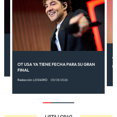
.
AI
OT USA YA TIENE FECHA PARA SU GRAN
Re
FINAL
Redacción LOS40RD
05/08/2026
LISTA LOS40