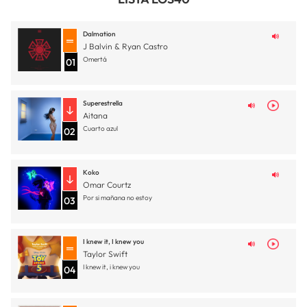
Dalmation
J Balvin & Ryan Castro
Omertá
01
Superestrella
Aitana
Cuarto azul
02
Koko
Omar Courtz
Por si mañana no estoy
03
I knew it, I knew you
Taylor Swift
I knew it, i knew you
04