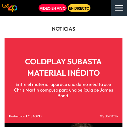
VIDEO EN VIVO
EN DIRECTO
NOTICIAS
COLDPLAY SUBASTA
MATERIAL INÉDITO
Entre el material aparece una demo inédita que
Chris Martin compuso para una película de James
Bond.
Redacción LOS40RD
30/06/2026