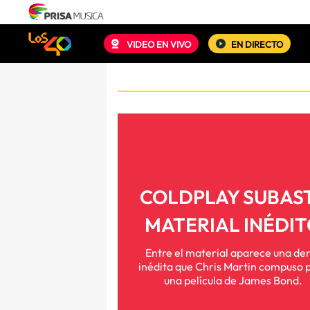
VIDEO EN VIVO
EN DIRECTO
COLDPLAY SUBAS
MATERIAL INÉDI
Entre el material aparece una d
inédita que Chris Martin compuso 
una película de James Bond.