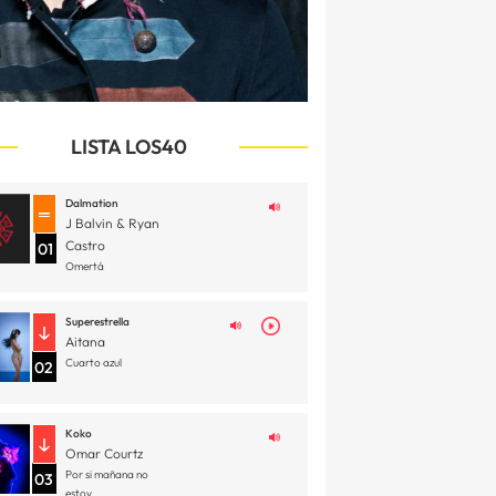
LISTA LOS40
Dalmation
J Balvin & Ryan
Castro
01
Omertá
Superestrella
Aitana
Cuarto azul
02
Koko
Omar Courtz
Por si mañana no
03
estoy