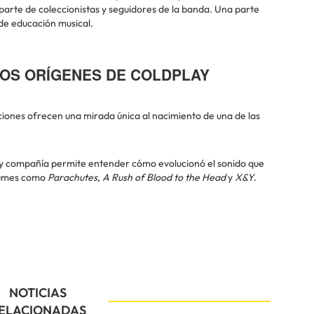
 parte de coleccionistas y seguidores de la banda. Una parte
 de educación musical.
LOS ORÍGENES DE COLDPLAY
ciones ofrecen una mirada única al nacimiento de una de las
n y compañía permite entender cómo evolucionó el sonido que
lbumes como
Parachutes
,
A Rush of Blood to the Head
y
X&Y
.
NOTICIAS
ELACIONADAS