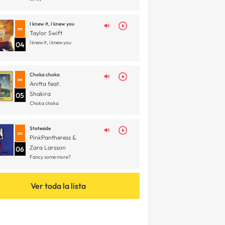
I knew it, I knew you
Taylor Swift
I knew it, i knew you
04
Choka choka
Anitta feat.
Shakira
05
Choka choka
Stateside
PinkPantheress &
Zara Larsson
06
Fancy some more?
Ver toda la lista