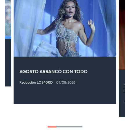
AGOSTO ARRANCÓ CON TODO
Redacción LOS40RD
07/08/2026
OT
FI
Re