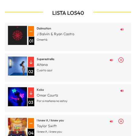
LISTA LOS40
Dalmation
J Balvin & Ryan Castro
Omertá
01
Superestrella
Aitana
Cuarto azul
02
Koko
Omar Courtz
Por si mañana no estoy
03
I knew it, I knew you
Taylor Swift
I knew it, i knew you
04