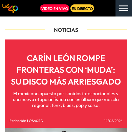
VIDEO EN VIVO
EN DIRECTO
NOTICIAS
CARÍN LEÓN ROMPE
FRONTERAS CON ‘MUDA’:
SU DISCO MÁS ARRIESGADO
El mexicano apuesta por sonidos internacionales y
una nueva etapa artística con un álbum que mezcla
regional, funk, blues, pop y salsa.
Redacción LOS40RD
14/05/2026