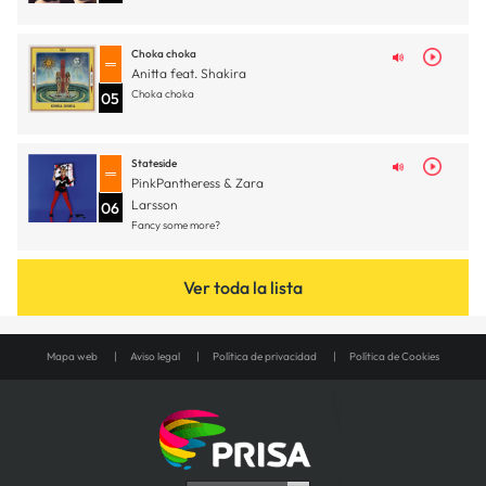
Choka choka
Anitta feat. Shakira
Choka choka
05
Stateside
PinkPantheress & Zara
Larsson
06
Fancy some more?
Ver toda la lista
Mapa web
Aviso legal
Política de privacidad
Política de Cookies