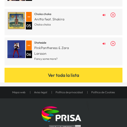
Choka choka
Anitta feat. Shakira
Choka choka
05
Stateside
PinkPantheress & Zara
Larsson
06
Fancy some more?
Ver toda la lista
Mapa web
Aviso legal
Política de privacidad
Política de Cookies