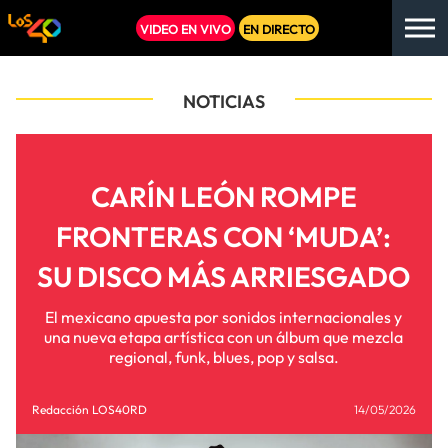
VIDEO EN VIVO
EN DIRECTO
NOTICIAS
CARÍN LEÓN ROMPE
FRONTERAS CON ‘MUDA’:
SU DISCO MÁS ARRIESGADO
El mexicano apuesta por sonidos internacionales y
una nueva etapa artística con un álbum que mezcla
regional, funk, blues, pop y salsa.
Redacción LOS40RD
14/05/2026