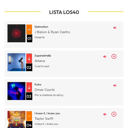
LISTA LOS40
Dalmation
J Balvin & Ryan Castro
Omertá
01
Superestrella
Aitana
Cuarto azul
02
Koko
Omar Courtz
Por si mañana no estoy
03
I knew it, I knew you
Taylor Swift
I knew it, i knew you
04