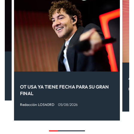
.
AI
OT USA YA TIENE FECHA PARA SU GRAN
Re
FINAL
Redacción LOS40RD
05/08/2026