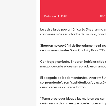
Redacción LOS40
06/
La estrella de pop británica Ed Sheeran
no c
canciones más escuchadas del mundo, conclu
Sheeran no copió “ni deliberadamente ni i
de los denunciantes Sami Chokri y Ross O’Do
Con traje y corbata, Sheeran había asistido e
marzo, durante el que se reprodujeron ambos 
El abogado de los demandantes, Andrew Sut
sorprendente”, son “casi idénticos”
, y acusó
que a veces se acusa de ladrón.
“Toma prestadas ideas y las mete en sus can
quién seas y de si cree que puede hacerlo 