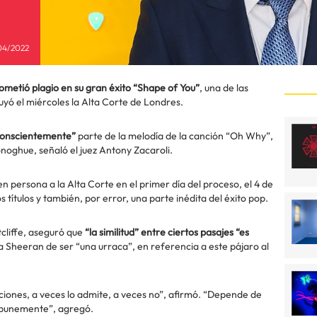
04/2022
ometió plagio en su gran éxito “Shape of You”
, una de las
yó el miércoles la Alta Corte de Londres.
nconscientemente”
parte de la melodía de la canción “Oh Why”,
noghue, señaló el juez Antony Zacaroli.
n persona a la Alta Corte en el primer día del proceso, el 4 de
títulos y también, por error, una parte inédita del éxito pop.
cliffe, aseguró que
“la similitud” entre ciertos pasajes “es
 a Sheeran de ser “una urraca”, en referencia a este pájaro al
ciones, a veces lo admite, a veces no”, afirmó. “Depende de
impunemente”, agregó.