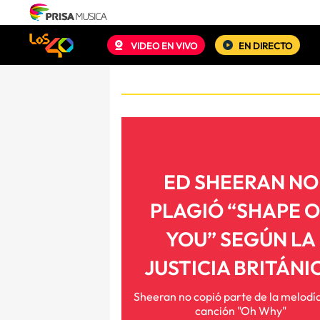
VIDEO EN VIVO
EN DIRECTO
ED SHEERAN NO
PLAGIÓ “SHAPE 
YOU” SEGÚN LA
JUSTICIA BRITÁNI
Sheeran no copió parte de la melodía
canción "Oh Why"