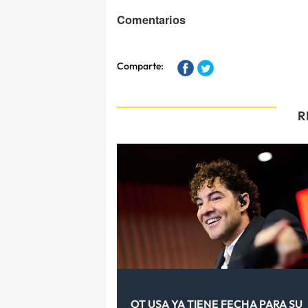
Comentarios
Comparte:
R
OT USA YA TIENE FECHA PARA SU