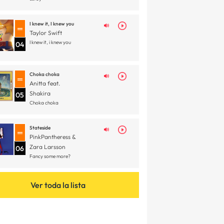
I knew it, I knew you
Taylor Swift
I knew it, i knew you
04
Choka choka
Anitta feat.
Shakira
05
Choka choka
Stateside
PinkPantheress &
Zara Larsson
06
Fancy some more?
Ver toda la lista