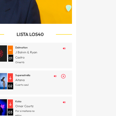
LISTA LOS40
Dalmation
J Balvin & Ryan
Castro
01
Omertá
Superestrella
Aitana
Cuarto azul
02
Koko
Omar Courtz
Por si mañana no
03
estoy