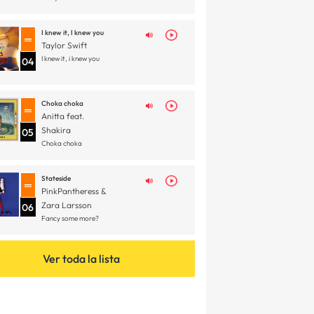
I knew it, I knew you
Taylor Swift
I knew it, i knew you
04
Choka choka
Anitta feat.
Shakira
05
Choka choka
Stateside
PinkPantheress &
Zara Larsson
06
Fancy some more?
Ver toda la lista