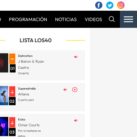
0
PROGRAMACIÓN
NOTICIAS
VIDEOS
LISTA LOS40
Dalmation
J Balvin & Ryan
Castro
01
Omertá
Superestrella
Aitana
Cuarto azul
02
Koko
Omar Courtz
Por si mañana no
03
estoy