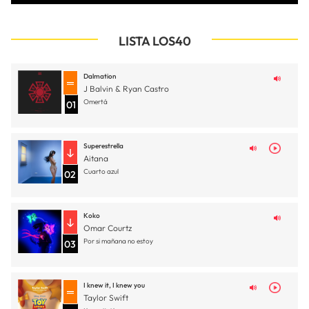
LISTA LOS40
Dalmation
J Balvin & Ryan Castro
Omertá
01
Superestrella
Aitana
Cuarto azul
02
Koko
Omar Courtz
Por si mañana no estoy
03
I knew it, I knew you
Taylor Swift