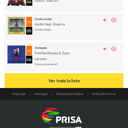
I knew it, i knew you
04
Choka choka
Anitta feat. Shakira
Choka choka
05
Stateside
PinkPantheress & Zara
Larsson
06
Fancy some more?
Ver toda la lista
Mapa web
Aviso legal
Política de privacidad
Política de Cookies