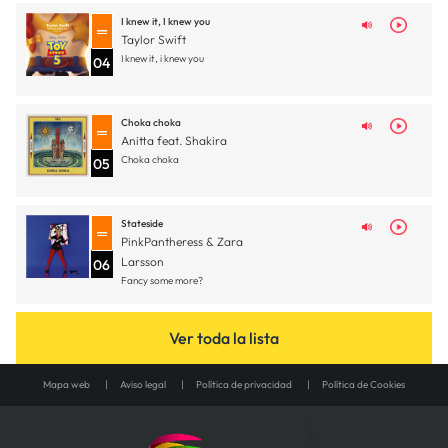
I knew it, I knew you
Taylor Swift
I knew it, i knew you
04
Choka choka
Anitta feat. Shakira
Choka choka
05
Stateside
PinkPantheress & Zara
Larsson
06
Fancy some more?
Ver toda la lista
Mapa web
Aviso legal
Política de privacidad
Política de Cookies