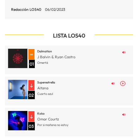
Redacción LOS40
06/02/2023
LISTA LOS40
Dalmation
J Balvin & Ryan Castro
Omertá
01
Superestrella
Aitana
Cuarto azul
02
Koko
Omar Courtz
Por si mañana no estoy
03