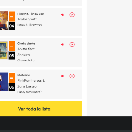
I knew it, I knew you
Taylor Swift
I knew it, i knew you
04
Choka choka
Anitta feat.
Shakira
05
Choka choka
Stateside
PinkPantheress &
Zara Larsson
06
Fancy some more?
Ver toda la lista