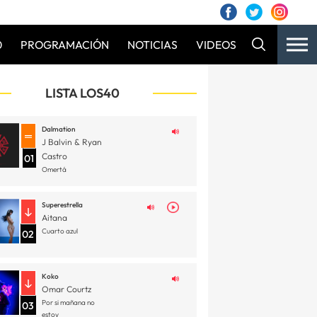
0
PROGRAMACIÓN
NOTICIAS
VIDEOS
LISTA LOS40
Dalmation
J Balvin & Ryan
Castro
01
Omertá
Superestrella
Aitana
Cuarto azul
02
Koko
Omar Courtz
Por si mañana no
03
estoy