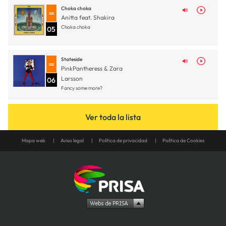
Choka choka
Anitta feat. Shakira
Choka choka
05
Stateside
PinkPantheress & Zara
Larsson
06
Fancy some more?
Ver toda la lista
Mapa web
Aviso legal
Política de privacidad
Política de Cookies