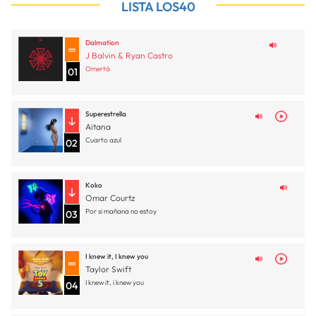
LISTA LOS40
Dalmation
J Balvin & Ryan Castro
Omertá
01
Superestrella
Aitana
Cuarto azul
02
Koko
Omar Courtz
Por si mañana no estoy
03
I knew it, I knew you
Taylor Swift
I knew it, i knew you
04