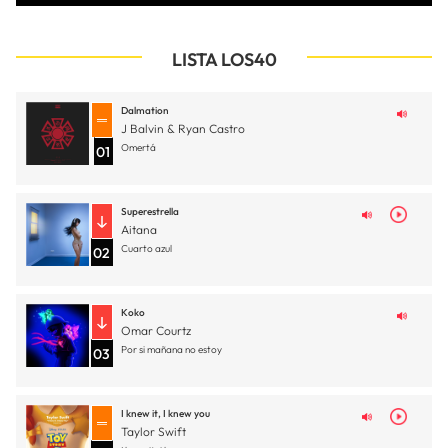
LISTA LOS40
Dalmation
J Balvin & Ryan Castro
Omertá
01
Superestrella
Aitana
Cuarto azul
02
Koko
Omar Courtz
Por si mañana no estoy
03
I knew it, I knew you
Taylor Swift