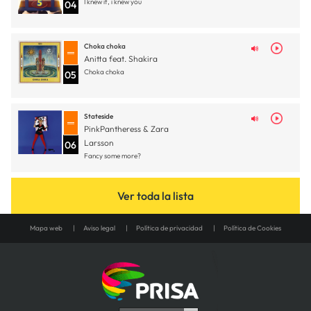
I knew it, i knew you
04
Choka choka
Anitta feat. Shakira
Choka choka
05
Stateside
PinkPantheress & Zara
Larsson
06
Fancy some more?
Ver toda la lista
Mapa web
Aviso legal
Política de privacidad
Política de Cookies