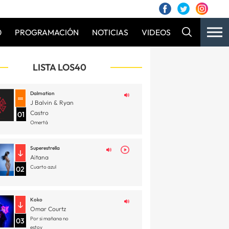
0
PROGRAMACIÓN
NOTICIAS
VIDEOS
LISTA LOS40
Dalmation
J Balvin & Ryan
Castro
01
Omertá
Superestrella
Aitana
Cuarto azul
02
Koko
Omar Courtz
Por si mañana no
03
estoy