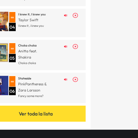
I knew it, I knew you
Taylor Swift
I knew it, i knew you
04
Choka choka
Anitta feat.
Shakira
05
Choka choka
Stateside
PinkPantheress &
Zara Larsson
06
Fancy some more?
Ver toda la lista