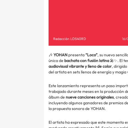
Redacción LOS40RD
16/
🎶
YOHAN
presenta
“Loco”
, su nuevo sencil
única de
bachata con fusión latina
🎤✨. El te
audiovisual vibrante y lleno de color
, dirigid
del artista en sets llenos de energía y magia v
Este lanzamiento representa un paso importa
trabajado durante meses en la producción de
álbum de
nueve canciones originales
, cread
incluyendo algunos ganadores de premios de 
la propuesta sonora de YOHAN.
El artista ha expresado que este momento es