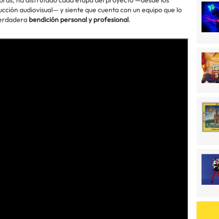
ras, ha disfrutado cada etapa del proyecto —desde los
ción audiovisual— y siente que cuenta con un equipo que lo
verdadera
bendición personal y profesional
.