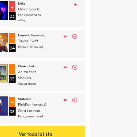
Koko
Omar Courtz
Por si mañana no
03
estoy
I knew it, I knew you
Taylor Swift
I knew it, i knew you
04
Choka choka
Anitta feat.
Shakira
05
Choka choka
Stateside
PinkPantheress &
Zara Larsson
06
Fancy some more?
Ver toda la lista