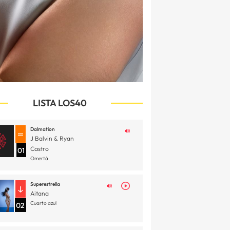
LISTA LOS40
Dalmation
J Balvin & Ryan
Castro
01
Omertá
Superestrella
Aitana
Cuarto azul
02