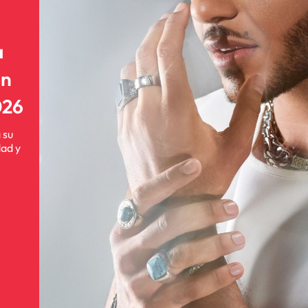
a
on
026
 su
dad y