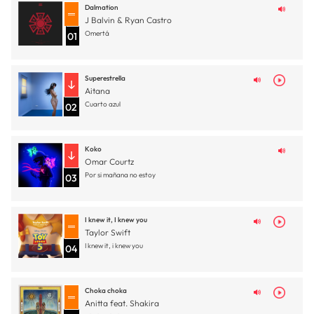
Dalmation
J Balvin & Ryan Castro
Omertá
01
Superestrella
Aitana
Cuarto azul
02
Koko
Omar Courtz
Por si mañana no estoy
03
I knew it, I knew you
Taylor Swift
I knew it, i knew you
04
Choka choka
Anitta feat. Shakira