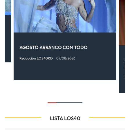
AGOSTO ARRANCÓ CON TODO
Redacción LOS40RD
07/08/2026
OT
FI
Re
LISTA LOS40