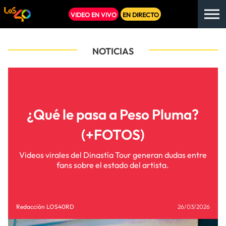
VIDEO EN VIVO
EN DIRECTO
NOTICIAS
¿Qué le pasa a Peso Pluma?
(+FOTOS)
Videos virales del Dinastía Tour generan dudas entre
fans sobre el estado del artista.
Redacción LOS40RD
26/03/2026