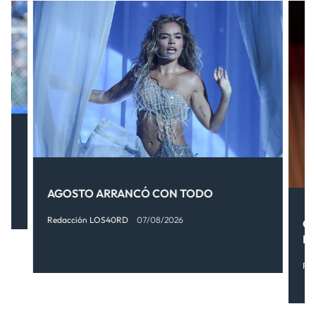
AGOSTO ARRANCÓ CON TODO
Redacción LOS40RD
07/08/2026
OT
FI
Re