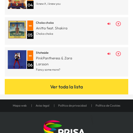
I knew it, i knew you
04
Choka choka
Anitta feat. Shakira
Choka choka
05
Stateside
PinkPantheress & Zara
Larsson
06
Fancy some more?
Ver toda la lista
Mapa web
Aviso legal
Política de privacidad
Política de Cookies