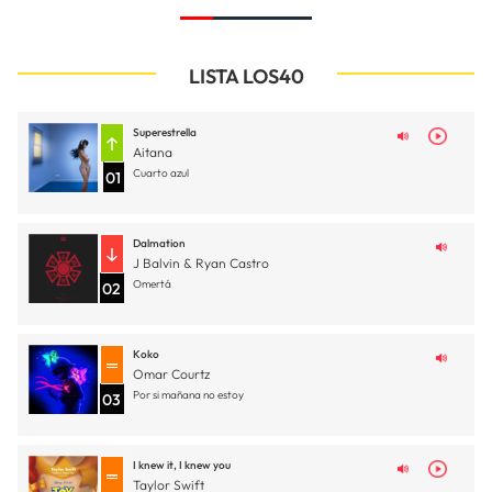
LISTA LOS40
Superestrella
Aitana
Cuarto azul
01
Dalmation
J Balvin & Ryan Castro
Omertá
02
Koko
Omar Courtz
Por si mañana no estoy
03
I knew it, I knew you
Taylor Swift