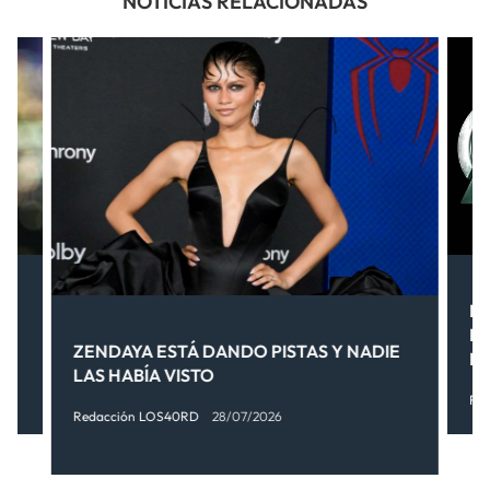
NOTICIAS RELACIONADAS
EL
S!
LO
ZENDAYA ESTÁ DANDO PISTAS Y NADIE
M
LAS HABÍA VISTO
Re
Redacción LOS40RD
28/07/2026