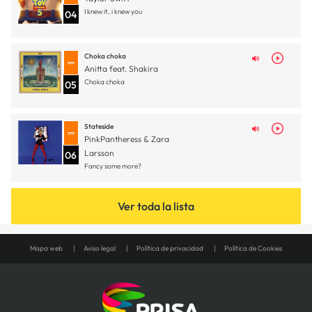
I knew it, i knew you
04
Choka choka
Anitta feat. Shakira
Choka choka
05
Stateside
PinkPantheress & Zara
Larsson
06
Fancy some more?
Ver toda la lista
Mapa web
Aviso legal
Política de privacidad
Política de Cookies