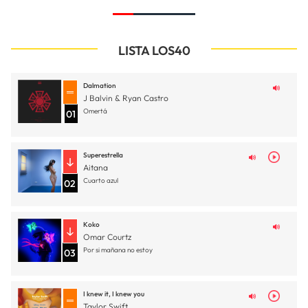
LISTA LOS40
Dalmation
J Balvin & Ryan Castro
Omertá
01
Superestrella
Aitana
Cuarto azul
02
Koko
Omar Courtz
Por si mañana no estoy
03
I knew it, I knew you
Taylor Swift