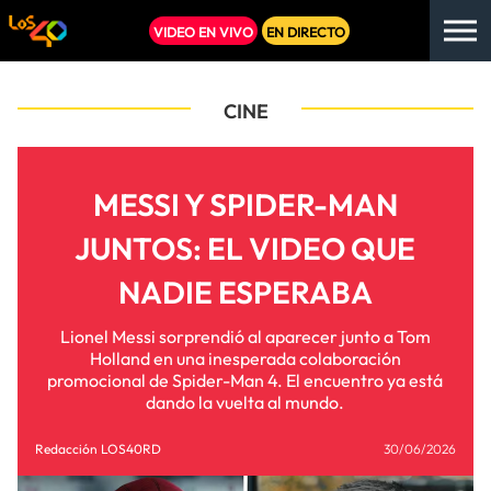
VIDEO EN VIVO
EN DIRECTO
CINE
MESSI Y SPIDER-MAN
JUNTOS: EL VIDEO QUE
NADIE ESPERABA
Lionel Messi sorprendió al aparecer junto a Tom
Holland en una inesperada colaboración
promocional de Spider-Man 4. El encuentro ya está
dando la vuelta al mundo.
Redacción LOS40RD
30/06/2026