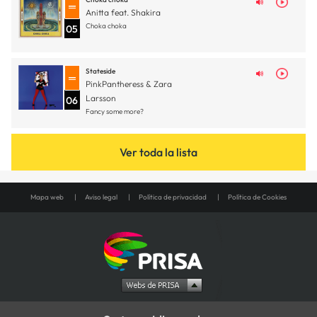
Anitta feat. Shakira
Choka choka
05
Stateside
PinkPantheress & Zara
Larsson
06
Fancy some more?
Ver toda la lista
Mapa web
Aviso legal
Política de privacidad
Política de Cookies