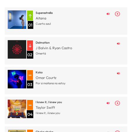
Superestrella
Aitana
Cuarto azul
01
Dalmation
J Balvin & Ryan Castro
Omertá
02
Koko
Omar Courtz
Por si mañana no estoy
03
I knew it, I knew you
Taylor Swift
I knew it, i knew you
04
Choka choka