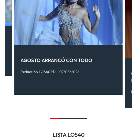
AGOSTO ARRANCÓ CON TODO
Redacción LOS40RD
07/08/2026
OT
FI
Re
LISTA LOS40