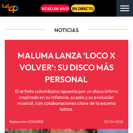
VIDEO EN VIVO
EN DIRECTO
NOTICIAS
MALUMA LANZA ‘LOCO X
VOLVER’: SU DISCO MÁS
PERSONAL
El artista colombiano apuesta por un disco íntimo
inspirado en su infancia, su país y su evolución
musical, con colaboraciones clave de la escena
latina.
Redacción LOS40RD
30/04/2026