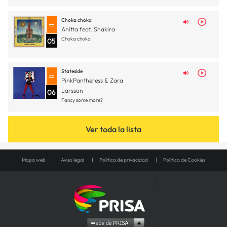
Choka choka
Anitta feat. Shakira
Choka choka
05
Stateside
PinkPantheress & Zara
Larsson
06
Fancy some more?
Ver toda la lista
Mapa web
Aviso legal
Política de privacidad
Política de Cookies