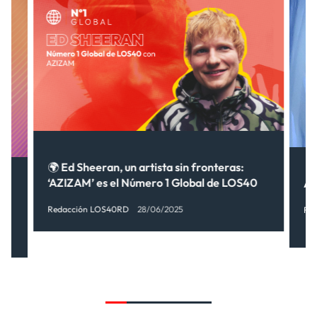
🌍 Ed Sheeran, un artista sin fronteras:
‘AZIZAM’ es el Número 1 Global de LOS40
A
Redacción LOS40RD
28/06/2025
Re