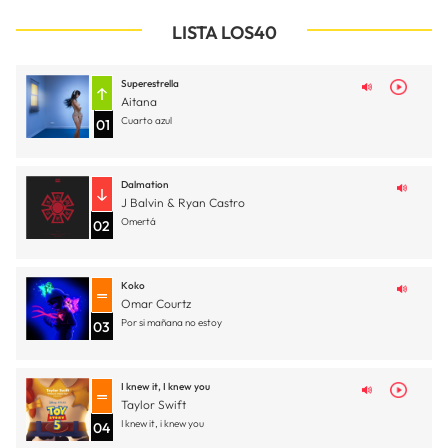
LISTA LOS40
Superestrella
Aitana
Cuarto azul
01
Dalmation
J Balvin & Ryan Castro
Omertá
02
Koko
Omar Courtz
Por si mañana no estoy
03
I knew it, I knew you
Taylor Swift
I knew it, i knew you
04