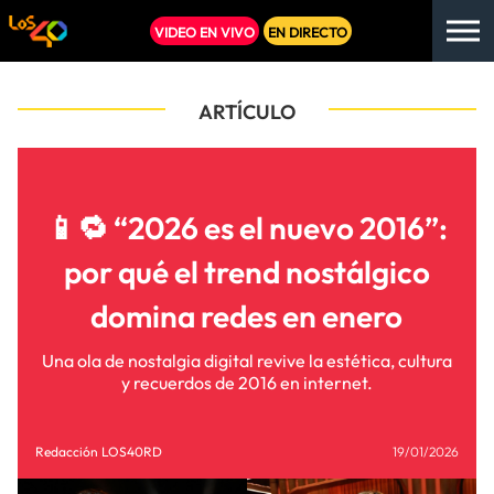
VIDEO EN VIVO
EN DIRECTO
ARTÍCULO
📱🔁 “2026 es el nuevo 2016”:
por qué el trend nostálgico
domina redes en enero
Una ola de nostalgia digital revive la estética, cultura
y recuerdos de 2016 en internet.
Redacción LOS40RD
19/01/2026