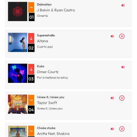
Dalmation
J Balvin & Ryan Castro
Omertá
01
Superestrella
Aitana
Cuarto azul
02
Koko
Omar Courtz
Por si mañana no estoy
03
I knew it, I knew you
Taylor Swift
I knew it, i knew you
04
Choka choka
Anitta feat. Shakira