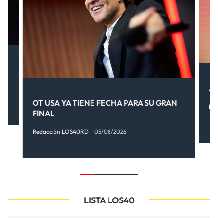
.
AI
OT USA YA TIENE FECHA PARA SU GRAN
Re
FINAL
Redacción LOS40RD
05/08/2026
LISTA LOS40