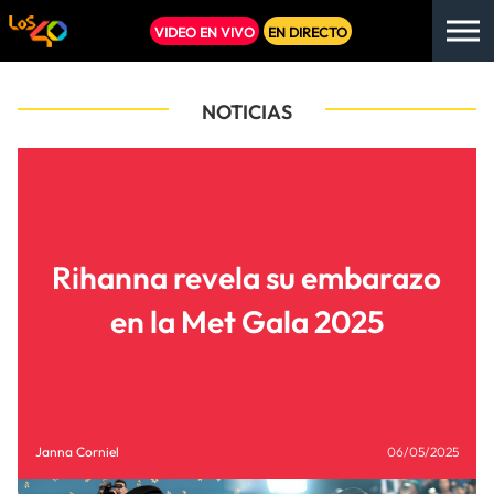
VIDEO EN VIVO
EN DIRECTO
NOTICIAS
Rihanna revela su embarazo
en la Met Gala 2025
Janna Corniel
06/05/2025