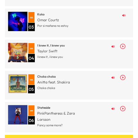
Koko
Omar Courtz
Por si mañana no estoy
03
I knew it, I knew you
Taylor Swift
I knew it, i knew you
04
Choka choka
Anitta feat. Shakira
Choka choka
05
Stateside
PinkPantheress & Zara
Larsson
06
Fancy some more?