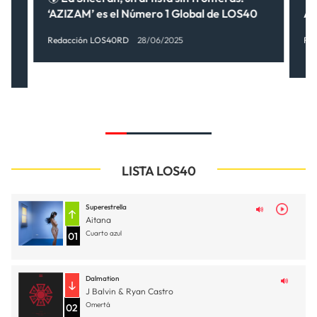
‘AZIZAM’ es el Número 1 Global de LOS40
A
Redacción LOS40RD
28/06/2025
Re
LISTA LOS40
Superestrella
Aitana
Cuarto azul
01
Dalmation
J Balvin & Ryan Castro
Omertá
02