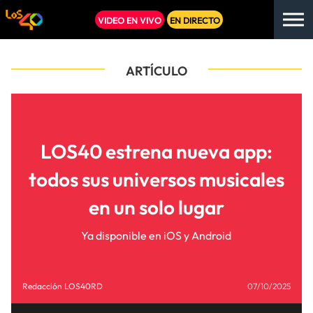
VIDEO EN VIVO
EN DIRECTO
ARTÍCULO
LOS40 estrena nueva app:
todos sus universos musicales
en un solo lugar
Ya disponible en iOS y Android
Redacción LOS40RD
07/10/2025