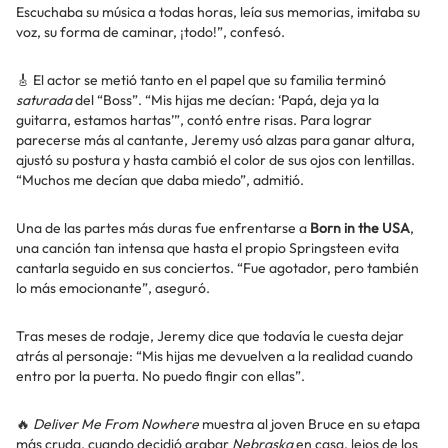
Escuchaba su música a todas horas, leía sus memorias, imitaba su
voz, su forma de caminar, ¡todo!”, confesó.
🎸 El actor se metió tanto en el papel que su familia terminó
saturada
del “Boss”. “Mis hijas me decían: ‘Papá, deja ya la
guitarra, estamos hartas’”, contó entre risas. Para lograr
parecerse más al cantante, Jeremy usó alzas para ganar altura,
ajustó su postura y hasta cambió el color de sus ojos con lentillas.
“Muchos me decían que daba miedo”, admitió.
Una de las partes más duras fue enfrentarse a
Born in the USA
,
una canción tan intensa que hasta el propio Springsteen evita
cantarla seguido en sus conciertos. “Fue agotador, pero también
lo más emocionante”, aseguró.
Tras meses de rodaje, Jeremy dice que todavía le cuesta dejar
atrás al personaje: “Mis hijas me devuelven a la realidad cuando
entro por la puerta. No puedo fingir con ellas”.
🔥
Deliver Me From Nowhere
muestra al joven Bruce en su etapa
más cruda, cuando decidió grabar
Nebraska
en casa, lejos de los