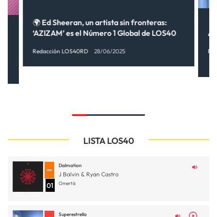
🌍 Ed Sheeran, un artista sin fronteras:
‘AZIZAM’ es el Número 1 Global de LOS40
A
Redacción LOS40RD
28/06/2025
Re
LISTA LOS40
Dalmation
J Balvin & Ryan Castro
Omertá
01
Superestrella