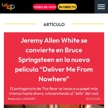
VIDEO EN VIVO
EN DIRECTO
ARTÍCULO
Jeremy Allen White se
convierte en Bruce
Springsteen en la nueva
película “Deliver Me From
Nowhere”
El protagonista de The Bear se lanza a su papel más
intenso hasta ahora, interpretando al “Jefe” del rock
Redacción LOS40RD
25/10/2025