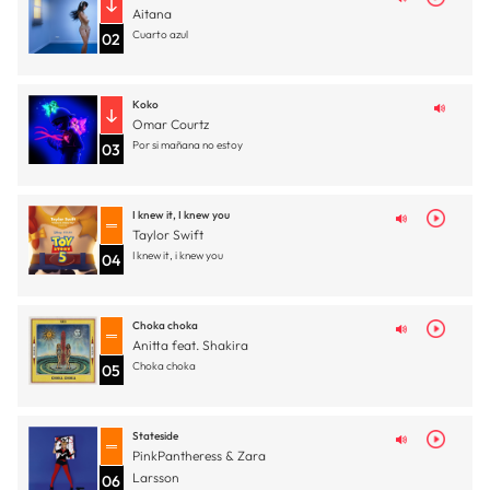
Aitana
Cuarto azul
02
Koko
Omar Courtz
Por si mañana no estoy
03
I knew it, I knew you
Taylor Swift
I knew it, i knew you
04
Choka choka
Anitta feat. Shakira
Choka choka
05
Stateside
PinkPantheress & Zara
Larsson
06