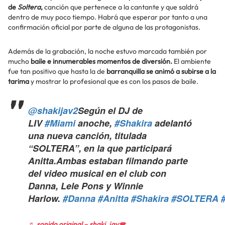
de
Soltera
,
canción que pertenece a la cantante y que saldrá
dentro de muy poco tiempo. Habrá que esperar por tanto a una
confirmación oficial por parte de alguna de las protagonistas.
Además de la grabación, la noche estuvo marcada también por
mucho
baile e innumerables momentos de diversión.
El ambiente
fue tan positivo que hasta la de
barranquilla se animó a subirse a la
tarima
y mostrar lo profesional que es con los pasos de baile.
@shakijav2
Según el DJ de
LIV
#Miami
anoche,
#Shakira
adelantó
una nueva canción, titulada
“SOLTERA”, en la que participará
Anitta.Ambas estaban filmando parte
del video musical en el club con
Danna, Lele Pons y Winnie
Harlow.
#Danna
#Anitta
#Shakira
#SOLTERA
♬ sonido original – shaki_jav💋