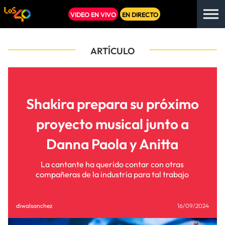
VIDEO EN VIVO
EN DIRECTO
ARTÍCULO
Shakira prepara su próximo
proyecto musical junto a
Danna Paola y Anitta
La cantante ha querido contar con otras
compañeras de la industria para tal trabajo
diwalsanchez
16/09/2024