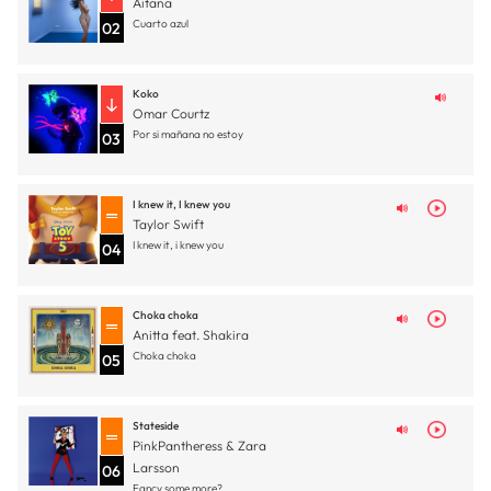
Aitana
Cuarto azul
02
Koko
Omar Courtz
Por si mañana no estoy
03
I knew it, I knew you
Taylor Swift
I knew it, i knew you
04
Choka choka
Anitta feat. Shakira
Choka choka
05
Stateside
PinkPantheress & Zara
Larsson
06
Fancy some more?