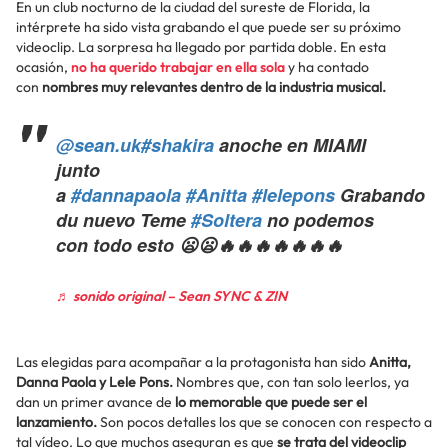
En un club nocturno de la ciudad del sureste de Florida, la
intérprete ha sido vista grabando el que puede ser su próximo
videoclip. La sorpresa ha llegado por partida doble. En esta
ocasión,
no ha querido trabajar en ella sola
y ha contado
con
nombres muy relevantes dentro de la industria musical.
@sean.uk
#shakira
anoche en MIAMI
junto
a
#dannapaola
#Anitta
#lelepons
Grabando
du nuevo Teme
#Soltera
no podemos
con todo esto 😦😦🔥🔥🔥🔥🔥🔥🔥
♬ sonido original – Sean SYNC & ZIN
Las elegidas para acompañar a la protagonista han sido
Anitta,
Danna Paola y Lele Pons.
Nombres que, con tan solo leerlos, ya
dan un primer avance de
lo memorable que puede ser el
lanzamiento.
Son pocos detalles los que se conocen con respecto a
tal vídeo. Lo que muchos aseguran es que
se trata del videoclip