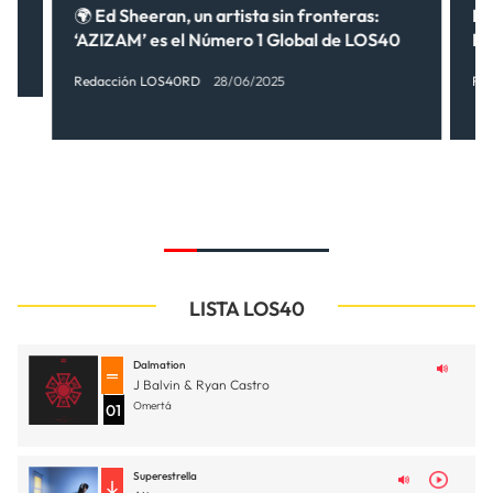
🌍 Ed Sheeran, un artista sin fronteras:
M
‘AZIZAM’ es el Número 1 Global de LOS40
RE
Redacción LOS40RD
28/06/2025
Re
LISTA LOS40
Dalmation
J Balvin & Ryan Castro
Omertá
01
Superestrella