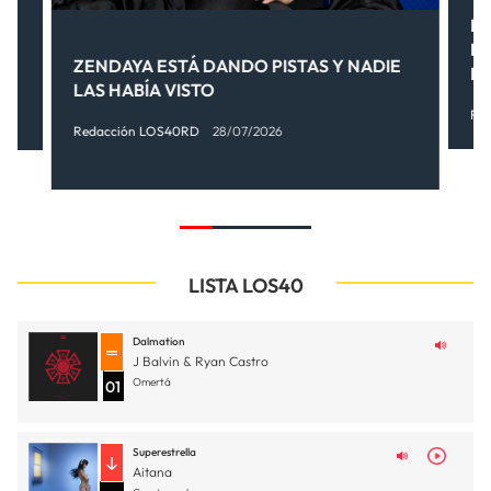
EL
S!
LO
ZENDAYA ESTÁ DANDO PISTAS Y NADIE
M
LAS HABÍA VISTO
Re
Redacción LOS40RD
28/07/2026
LISTA LOS40
Dalmation
J Balvin & Ryan Castro
Omertá
01
Superestrella
Aitana