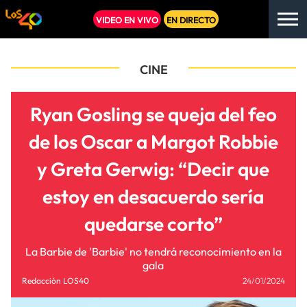
VIDEO EN VIVO
EN DIRECTO
CINE
Ryan Gosling se queja del feo
de los Oscar a Margot Robbie
y Greta Gerwig: “Decir que
estoy en desacuerdo sería
quedarse corto”
La Barbie de 'Barbie' no tendrá reconocimiento en la
gala
Redacción LOS40
24/01/2024