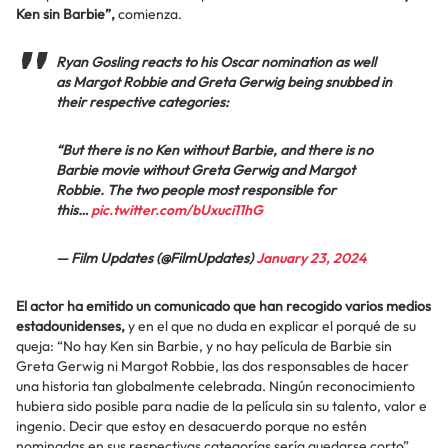
Ken sin Barbie”,
comienza.
Ryan Gosling reacts to his Oscar nomination as well
as Margot Robbie and Greta Gerwig being snubbed in
their respective categories:
“But there is no Ken without Barbie, and there is no
Barbie movie without Greta Gerwig and Margot
Robbie. The two people most responsible for
this…
pic.twitter.com/bUxuci11hG
— Film Updates (@FilmUpdates)
January 23, 2024
El actor ha emitido un comunicado que han recogido varios medios
estadounidenses,
y en el que no duda en explicar el porqué de su
queja: “No hay Ken sin Barbie, y no hay película de Barbie sin
Greta Gerwig ni Margot Robbie, las dos responsables de hacer
una historia tan globalmente celebrada. Ningún reconocimiento
hubiera sido posible para nadie de la película sin su talento, valor e
ingenio. Decir que estoy en desacuerdo porque no estén
nominadas en sus respectivas categorías sería quedarse corto”.