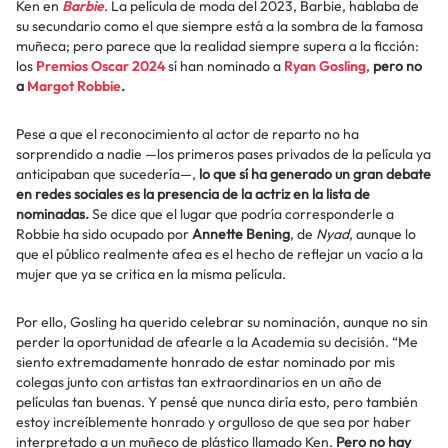
Ken en
Barbie
. La película de moda del 2023, Barbie, hablaba de
su secundario como el que siempre está a la sombra de la famosa
muñeca; pero parece que la realidad siempre supera a la ficción:
los
Premios Oscar 2024
sí han nominado a
Ryan Gosling
,
pero no
a
Margot Robbie
.
Pese a que el reconocimiento al actor de reparto no ha
sorprendido a nadie —los primeros pases privados de la película ya
anticipaban que sucedería—,
lo que sí ha generado un gran debate
en redes sociales es la presencia de la actriz en la lista de
nominadas.
Se dice que el lugar que podría corresponderle a
Robbie ha sido ocupado por
Annette Bening
, de
Nyad
, aunque lo
que el público realmente afea es el hecho de reflejar un vacío a la
mujer que ya se critica en la misma película.
Por ello, Gosling ha querido celebrar su nominación, aunque no sin
perder la oportunidad de afearle a la Academia su decisión. “Me
siento extremadamente honrado de estar nominado por mis
colegas junto con artistas tan extraordinarios en un año de
películas tan buenas. Y pensé que nunca diría esto, pero también
estoy increíblemente honrado y orgulloso de que sea por haber
interpretado a un muñeco de plástico llamado Ken.
Pero no hay