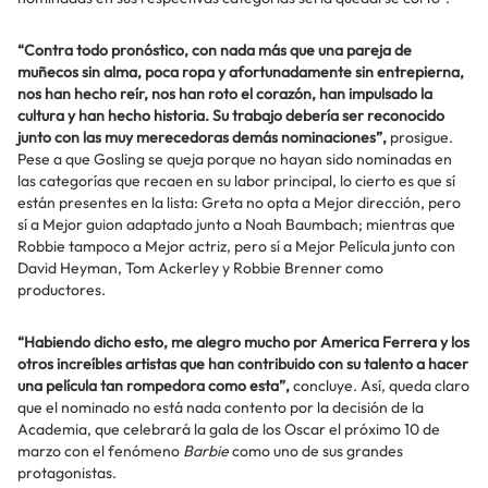
“Contra todo pronóstico, con nada más que una pareja de
muñecos sin alma, poca ropa y afortunadamente sin entrepierna,
nos han hecho reír, nos han roto el corazón, han impulsado la
cultura y han hecho historia. Su trabajo debería ser reconocido
junto con las muy merecedoras demás nominaciones”,
prosigue.
Pese a que Gosling se queja porque no hayan sido nominadas en
las categorías que recaen en su labor principal, lo cierto es que sí
están presentes en la lista: Greta no opta a Mejor dirección, pero
sí a Mejor guion adaptado junto a Noah Baumbach; mientras que
Robbie tampoco a Mejor actriz, pero sí a Mejor Película junto con
David Heyman, Tom Ackerley y Robbie Brenner como
productores.
“Habiendo dicho esto, me alegro mucho por America Ferrera y los
otros increíbles artistas que han contribuido con su talento a hacer
una película tan rompedora como esta”,
concluye. Así, queda claro
que el nominado no está nada contento por la decisión de la
Academia, que celebrará la gala de los Oscar el próximo 10 de
marzo con el fenómeno
Barbie
como uno de sus grandes
protagonistas.