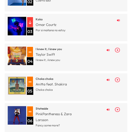
Cuarto azul
02
Koko
Omar Courtz
Por si mañana no estoy
03
I knew it, I knew you
Taylor Swift
I knew it, i knew you
04
Choka choka
Anitta feat. Shakira
Choka choka
05
Stateside
PinkPantheress & Zara
Larsson
06
Fancy some more?