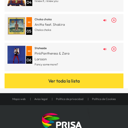
I knew it, i knew you
04
Choka choka
Anitta feat. Shakira
Choka choka
05
Stateside
PinkPantheress & Zara
Larsson
06
Fancy some more?
Ver toda la lista
Mapa web
Aviso legal
Política de privacidad
Política de Cookies