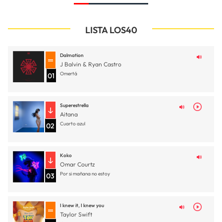
LISTA LOS40
Dalmation
J Balvin & Ryan Castro
Omertá
01
Superestrella
Aitana
Cuarto azul
02
Koko
Omar Courtz
Por si mañana no estoy
03
I knew it, I knew you
Taylor Swift