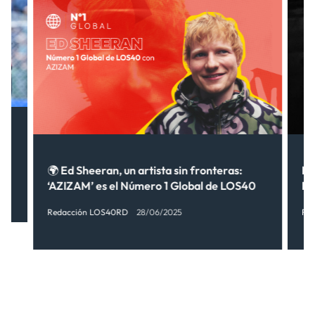
🌍 Ed Sheeran, un artista sin fronteras:
M
‘AZIZAM’ es el Número 1 Global de LOS40
RE
Redacción LOS40RD
28/06/2025
Re