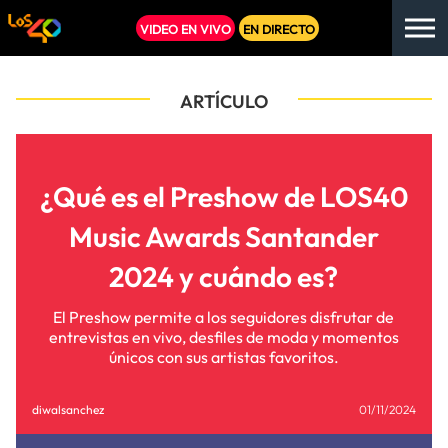
VIDEO EN VIVO
EN DIRECTO
ARTÍCULO
¿Qué es el Preshow de LOS40
Music Awards Santander
2024 y cuándo es?
El Preshow permite a los seguidores disfrutar de
entrevistas en vivo, desfiles de moda y momentos
únicos con sus artistas favoritos.
diwalsanchez
01/11/2024