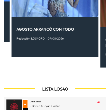
AGOSTO ARRANCÓ CON TODO
Redacción LOS40RD
07/08/2026
OT
FI
Re
LISTA LOS40
Dalmation
J Balvin & Ryan Castro