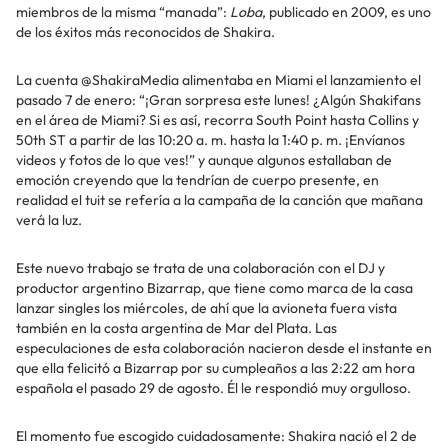
miembros de la misma “manada”:
Loba
, publicado en 2009, es uno
de los éxitos más reconocidos de Shakira.
La cuenta @ShakiraMedia alimentaba en Miami el lanzamiento el
pasado 7 de enero: “¡Gran sorpresa este lunes! ¿Algún Shakifans
en el área de Miami? Si es así, recorra South Point hasta Collins y
50th ST a partir de las 10:20 a. m. hasta la 1:40 p. m. ¡Envíanos
videos y fotos de lo que ves!” y aunque algunos estallaban de
emoción creyendo que la tendrían de cuerpo presente, en
realidad el tuit se refería a la campaña de la canción que mañana
verá la luz.
Este nuevo trabajo se trata de una colaboración con el DJ y
productor argentino Bizarrap, que tiene como marca de la casa
lanzar singles los miércoles, de ahí que la avioneta fuera vista
también en la costa argentina de Mar del Plata. Las
especulaciones de esta colaboración nacieron desde el instante en
que ella felicitó a Bizarrap por su cumpleaños a las 2:22 am hora
española el pasado 29 de agosto. Él le respondió muy orgulloso.
El momento fue escogido cuidadosamente: Shakira nació el 2 de