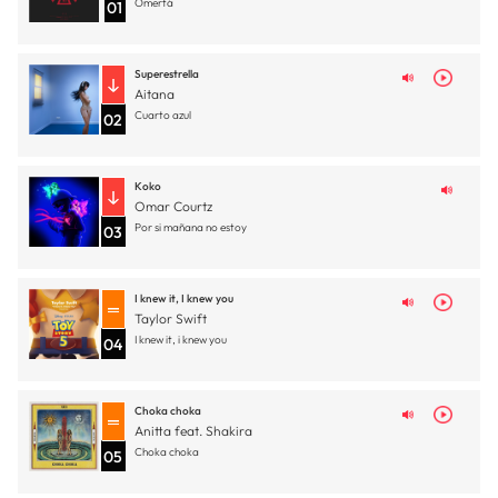
Omertá
01
Superestrella
Aitana
Cuarto azul
02
Koko
Omar Courtz
Por si mañana no estoy
03
I knew it, I knew you
Taylor Swift
I knew it, i knew you
04
Choka choka
Anitta feat. Shakira
Choka choka
05