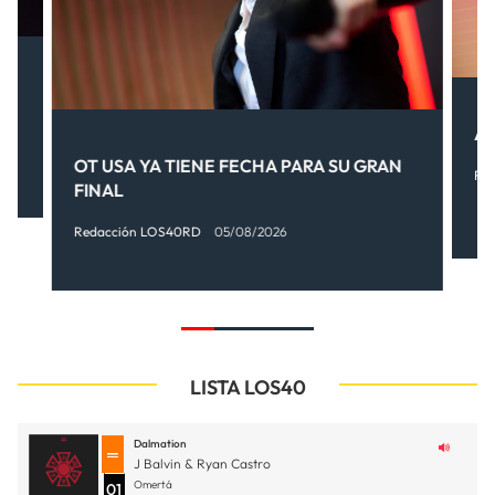
.
AI
OT USA YA TIENE FECHA PARA SU GRAN
Re
FINAL
Redacción LOS40RD
05/08/2026
LISTA LOS40
Dalmation
J Balvin & Ryan Castro
Omertá
01