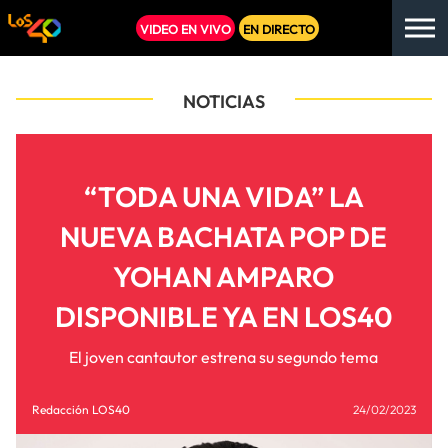
VIDEO EN VIVO
EN DIRECTO
NOTICIAS
“TODA UNA VIDA” LA
NUEVA BACHATA POP DE
YOHAN AMPARO
DISPONIBLE YA EN LOS40
El joven cantautor estrena su segundo tema
Redacción LOS40
24/02/2023