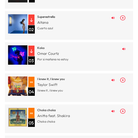
Superestrella
Aitana
Cuarto azul
02
Koko
Omar Courtz
Por si mañana no estoy
03
I knew it, I knew you
Taylor Swift
I knew it, i knew you
04
Choka choka
Anitta feat. Shakira
Choka choka
05