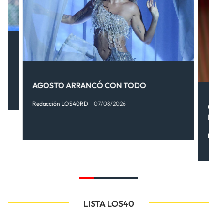
AGOSTO ARRANCÓ CON TODO
Redacción LOS40RD
07/08/2026
OT
FI
Re
LISTA LOS40