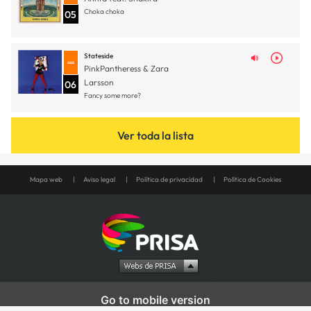
Choka choka
05
Stateside
PinkPantheress & Zara
Larsson
06
Fancy some more?
Ver toda la lista
Mapa web
Aviso legal
Política de privacidad
Política de Cookies
Go to mobile version