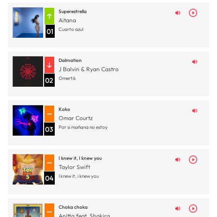
Superestrella
Aitana
Cuarto azul
01
Dalmation
J Balvin & Ryan Castro
Omertá
02
Koko
Omar Courtz
Por si mañana no estoy
03
I knew it, I knew you
Taylor Swift
I knew it, i knew you
04
Choka choka
Anitta feat. Shakira