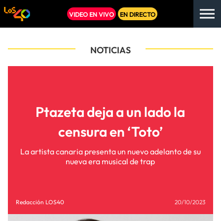
VIDEO EN VIVO
EN DIRECTO
NOTICIAS
Ptazeta deja a un lado la
censura en ‘Toto’
La artista canaria presenta un nuevo adelanto de su
nueva era musical de trap
Redacción LOS40
20/10/2023