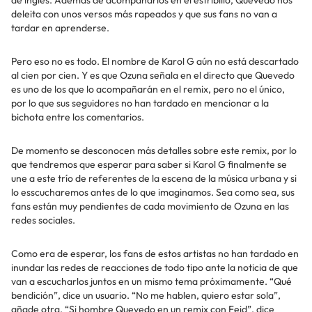
de lnglés. Además de acompañarlos en el estribillo, Quevedo nos
deleita con unos versos más rapeados y que sus fans no van a
tardar en aprenderse.
Pero eso no es todo. El nombre de Karol G aún no está descartado
al cien por cien. Y es que Ozuna señala en el directo que Quevedo
es uno de los que lo acompañarán en el remix, pero no el único,
por lo que sus seguidores no han tardado en mencionar a la
bichota entre los comentarios.
De momento se desconocen más detalles sobre este remix, por lo
que tendremos que esperar para saber si Karol G finalmente se
une a este trío de referentes de la escena de la música urbana y si
lo esscucharemos antes de lo que imaginamos. Sea como sea, sus
fans están muy pendientes de cada movimiento de Ozuna en las
redes sociales.
Como era de esperar, los fans de estos artistas no han tardado en
inundar las redes de reacciones de todo tipo ante la noticia de que
van a escucharlos juntos en un mismo tema próximamente. “Qué
bendición”, dice un usuario. “No me hablen, quiero estar sola”,
añade otra. “Si hombre Quevedo en un remix con Feid”, dice