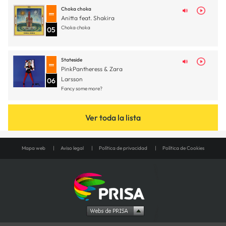
Choka choka
Anitta feat. Shakira
Choka choka
05
Stateside
PinkPantheress & Zara
Larsson
06
Fancy some more?
Ver toda la lista
Mapa web
Aviso legal
Política de privacidad
Política de Cookies