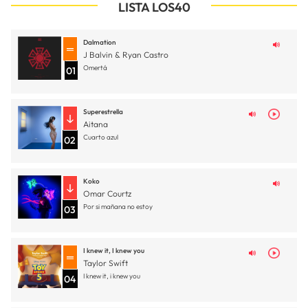
LISTA LOS40
Dalmation
J Balvin & Ryan Castro
Omertá
01
Superestrella
Aitana
Cuarto azul
02
Koko
Omar Courtz
Por si mañana no estoy
03
I knew it, I knew you
Taylor Swift
I knew it, i knew you
04