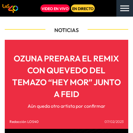
VIDEO EN VIVO
EN DIRECTO
NOTICIAS
OZUNA PREPARA EL REMIX
CON QUEVEDO DEL
TEMAZO “HEY MOR” JUNTO
A FEID
Aún queda otro artista por confirmar
Redacción LOS40
07/02/2023